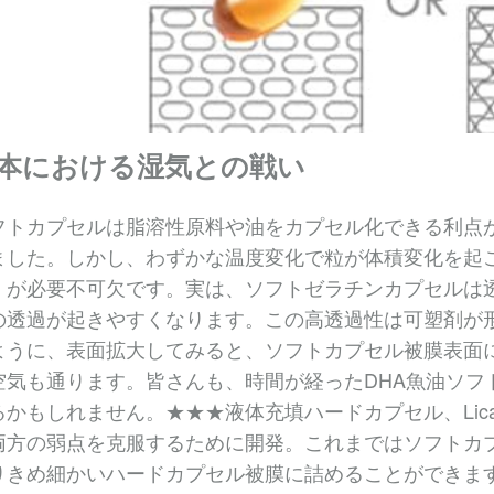
本における湿気との戦い
フトカプセルは脂溶性原料や油をカプセル化できる利点
ました。しかし、わずかな温度変化で粒が体積変化を起
）が必要不可欠です。実は、ソフトゼラチンカプセルは
の透過が起きやすくなります。この高透過性は可塑剤が
ように、表面拡大してみると、ソフトカプセル被膜表面
空気も通ります。皆さんも、時間が経ったDHA魚油ソフ
るかもしれません。★★★液体充填ハードカプセル、Lica
両方の弱点を克服するために開発。これまではソフトカ
きめ細かいハードカプセル被膜に詰めることができます。さらに、Li