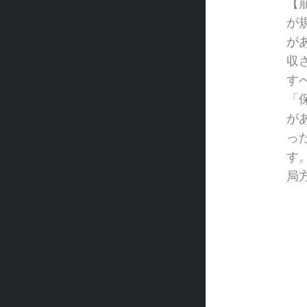
【
が
が
収
す
「
が
っ
す
局