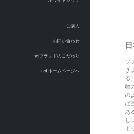
ご購入
お問い合わせ
日
noiブランドのこだわり
ソ
き
noi ホームページへ
る
物
の
ば
あ
し
より