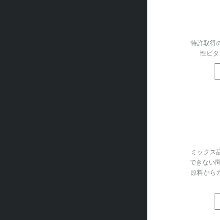
特許取得
性ビタ
ミックス
できない問
原料から