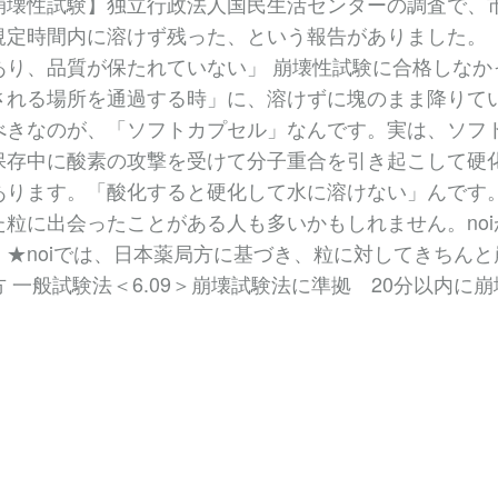
崩壊性試験】独立行政法人国民生活センターの調査で、市
規定時間内に溶けず残った、という報告がありました。
あり、品質が保たれていない」 崩壊性試験に合格しな
される場所を通過する時」に、溶けずに塊のまま降りて
べきなのが、「ソフトカプセル」なんです。実は、ソフ
保存中に酸素の攻撃を受けて分子重合を引き起こして硬
あります。「酸化すると硬化して水に溶けない」んです
た粒に出会ったことがある人も多いかもしれません。no
。★noiでは、日本薬局方に基づき、粒に対してきちん
方 一般試験法＜6.09＞崩壊試験法に準拠 20分以内に